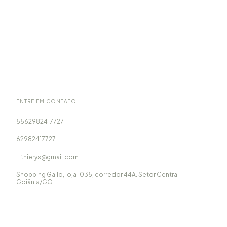
ENTRE EM CONTATO
5562982417727
62982417727
Lithierys@gmail.com
Shopping Gallo, loja 1035, corredor 44A. Setor Central -
Goiânia/GO