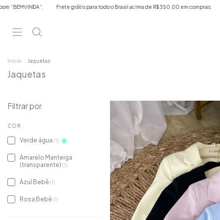
BEMVINDA”.
Frete grátis para todo o Brasil acima de R$350,00 em compras.
Prim
Início
.
Jaquetas
Jaquetas
Filtrar por
COR
Verde água
(1)
Amarelo Manteiga
(transparente)
(1)
Azul Bebê
(1)
Rosa Bebê
(1)