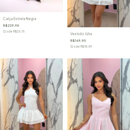
Calça Estrela Negra
R$229,90
12
x de
R$25,15
Vestido Júlia
R$169,90
12
x de
R$18,59