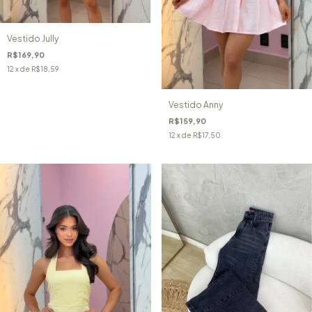
Vestido Jully
R$169,90
12
x de
R$18,59
Vestido Anny
R$159,90
12
x de
R$17,50