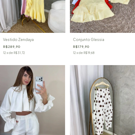
Vestido Zendaya
Conjunto Glessia
R$289,90
R$179,90
12
x de
R$31,72
12
x de
R$19,68