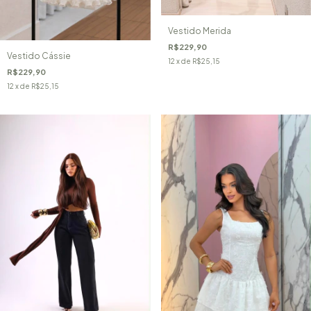
Vestido Merida
R$229,90
Vestido Cássie
12
x de
R$25,15
R$229,90
12
x de
R$25,15