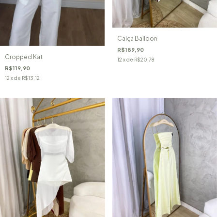
Calça Balloon
R$189,90
Cropped Kat
12
x de
R$20,78
R$119,90
12
x de
R$13,12