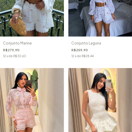
Conjunto Marine
Conjunto Laguna
R$279,90
R$259,90
12
x de
R$30,63
12
x de
R$28,44