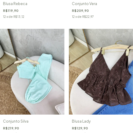
Blusa Rebeca
Conjunto Vera
R$119,90
R$209,90
12
x de
R$13,12
12
x de
R$22,97
Conjunto Silva
Blusa Lady
R$219,90
R$129,90