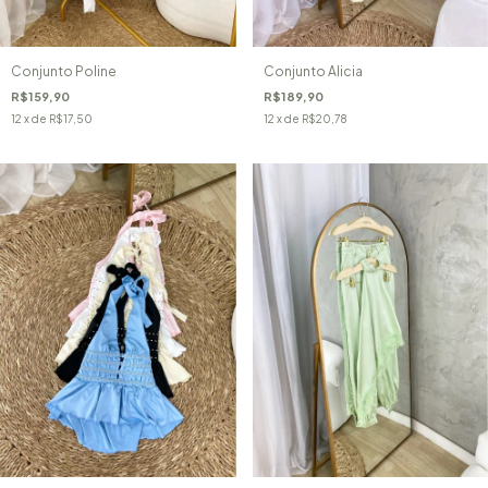
Conjunto Poline
Conjunto Alicia
R$159,90
R$189,90
12
x de
R$17,50
12
x de
R$20,78