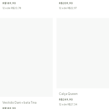
R$189,90
R$209,90
12
x de
R$20,78
12
x de
R$22,97
Calça Queen
R$249,90
Vestido Dani + bata Tina
12
x de
R$27,34
R$189,90