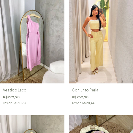
Vestido Laço
Conjunto Perla
R$279,90
R$259,90
12
x de
R$30,63
12
x de
R$28,44