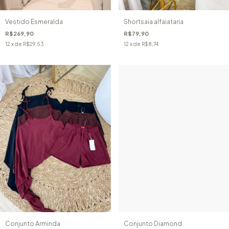
Vestido Esmeralda
Shortsaia alfaiataria
R$269,90
R$79,90
12
x de
R$29,53
12
x de
R$8,74
Conjunto Arminda
Conjunto Diamond