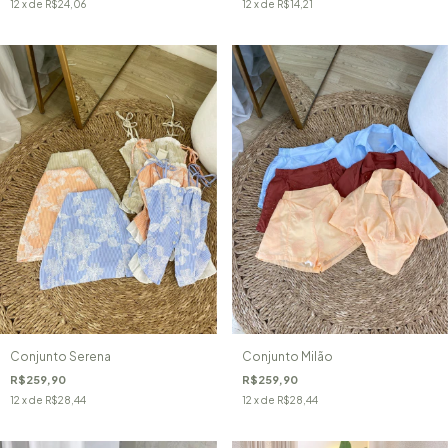
12
x de
R$24,06
12
x de
R$14,21
Conjunto Serena
Conjunto Milão
R$259,90
R$259,90
12
x de
R$28,44
12
x de
R$28,44