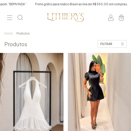
ara todo o Brasil acima de R$350,00 em compras.
Primeira compra? Use o cupom “B
0
Início
.
Produtos
Produtos
FILTRAR