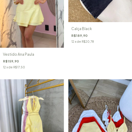
Calça Black
R$189,90
12
x de
R$20,78
Vestido Ana Paula
R$159,90
12
x de
R$17,50