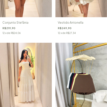
Conjunto Stefânia
Vestido Antonella
R$219,90
R$249,90
12
x de
R$24,06
12
x de
R$27,34