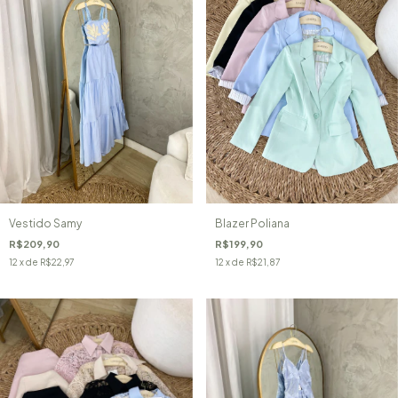
Vestido Samy
Blazer Poliana
R$209,90
R$199,90
12
x de
R$22,97
12
x de
R$21,87