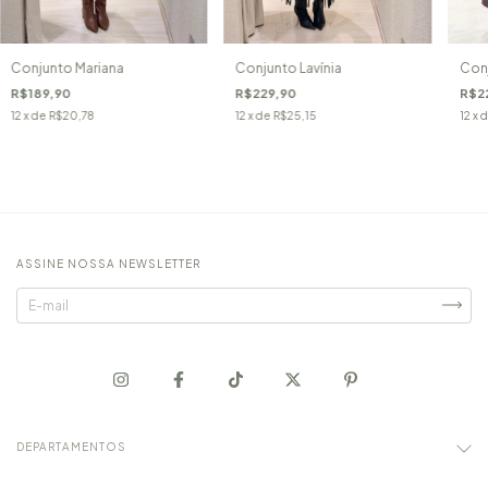
Conjunto Mariana
Conjunto Lavínia
Conj
R$189,90
R$229,90
R$2
12
x de
R$20,78
12
x de
R$25,15
12
x 
ASSINE NOSSA NEWSLETTER
DEPARTAMENTOS