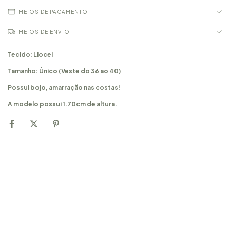
MEIOS DE PAGAMENTO
MEIOS DE ENVIO
Tecido: Liocel
Tamanho: Único (Veste do 36
ao 40)
Possui bojo, amarração nas costas!
A modelo possui 1.70cm de altura.