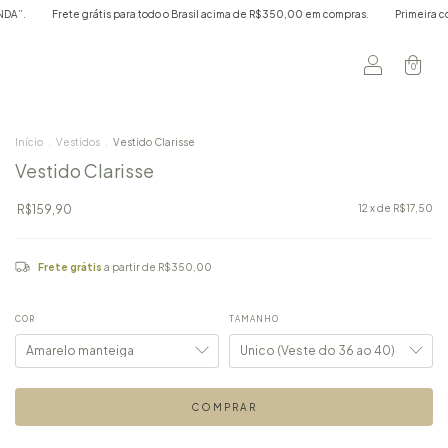
R$350,00 em compras.
Primeira compra? Use o cupom “BEMVINDA”.
Frete grátis p
0
Início
.
Vestidos
.
Vestido Clarisse
Vestido Clarisse
R$159,90
12
x de
R$17,50
Frete grátis
a partir de
R$350,00
COR
TAMANHO