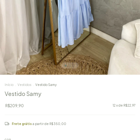
Início
.
Vestidos
.
Vestido Samy
Vestido Samy
R$209,90
12
x de
R$22,97
Frete grátis
a partir de
R$350,00