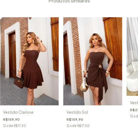
Produtos similares
Vest
R$2
Vestido Clarisse
Vestido Sol
12
x 
R$159,90
R$159,90
12
x de
R$17,50
12
x de
R$17,50