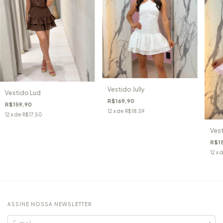
Vestido Jully
Vestido Lud
R$169,90
R$159,90
12
x de
R$18,59
12
x de
R$17,50
Vest
R$1
12
x 
ASSINE NOSSA NEWSLETTER